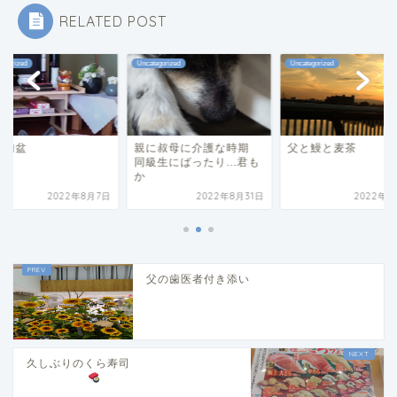
RELATED POST
tegorized
Uncategorized
Uncategorized
の初盆
親に叔母に介護な時期
父と鰻と麦茶
同級生にばったり...君も
か
2022年8月7日
2022年8月31日
2022年8
父の歯医者付き添い
久しぶりのくら寿司