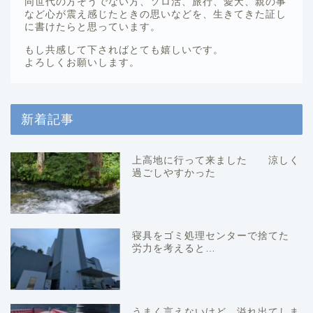
同世代の方そうでない方、ソロ活、旅行、愛犬、親の事
など心が震え感じたときの思いなどを、生きてきた証し
に書けたらと思っています。
もし共感して下さればとても嬉しいです。
よろしくお願いします。
新着記事
上高地に行って来ました 涼しく
過ごしやすかった
寝具をゴミ処理センターで捨てた
労力を考えると…
うまく言えないけど 溢れ出てしま