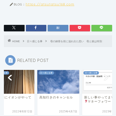
https://atsutatsu168.com
BLOG：
HOME
日々感じる事
母の納骨を前に溢れ出た想い 母と娘は特別
RELATED POST
感じる事
日々感じる事
日々感じる事
が街にイオンがやって
高知行きのキャンセル
新しい事やってます
!!
マネーフォワード
2022年8月12日
2025年4月7日
2023年1