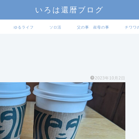
いろは還暦ブログ
ゆるライフ
ソロ活
父の事 叔母の事
チワワ
2023年10月2日