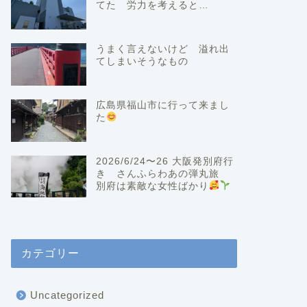
てた 労力を考えると…
うまく言えないけど 溢れ出
てしまいそうなもの
広島県福山市に行って来まし
た
2026/6/24〜26 大阪発別府行
き さんふらわあの弾丸旅
別府は素敵な女性ばかり
カテゴリー
Uncategorized