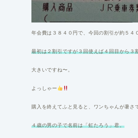
年会費は３８４０円で、今回の割引が約５４
最初は２割引ですが３回使えば４回目から３
大きいですね〜。
よっしゃー
購入を終えてふと見ると、ワンちゃんが暑さ
４歳の男の子で名前は「虹たろう」君。