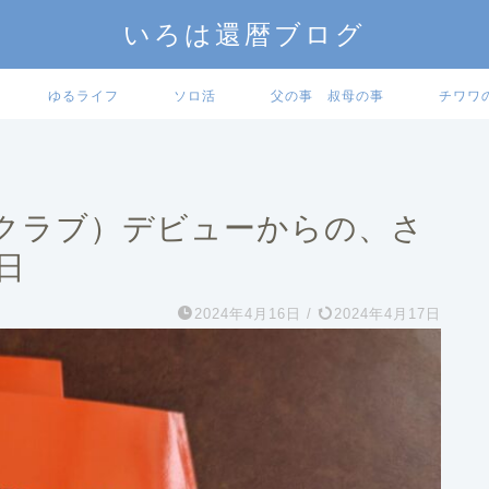
いろは還暦ブログ
ゆるライフ
ソロ活
父の事 叔母の事
チワワ
ングクラブ）デビューからの、さ
日
2024年4月16日
/
2024年4月17日