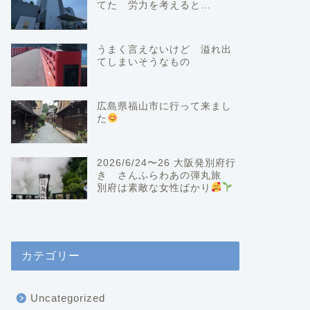
てた 労力を考えると…
うまく言えないけど 溢れ出
てしまいそうなもの
広島県福山市に行って来まし
た
2026/6/24〜26 大阪発別府行
き さんふらわあの弾丸旅
別府は素敵な女性ばかり
カテゴリー
Uncategorized