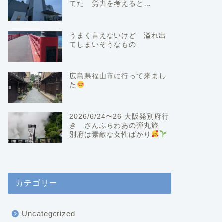
てた 労力を考えると…
うまく言えないけど 溢れ出
てしまいそうなもの
広島県福山市に行って来まし
た
2026/6/24〜26 大阪発別府行
き さんふらわあの弾丸旅
別府は素敵な女性ばかり
カテゴリー
Uncategorized