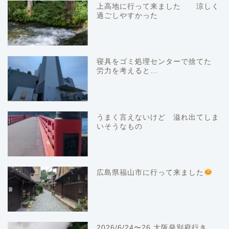
上高地に行って来ました 涼しく
過ごしやすかった
寝具をゴミ処理センターで捨てた
労力を考えると…
うまく言えないけど 溢れ出てしま
いそうなもの
広島県福山市に行って来ました
2026/6/24〜26 大阪発別府行き