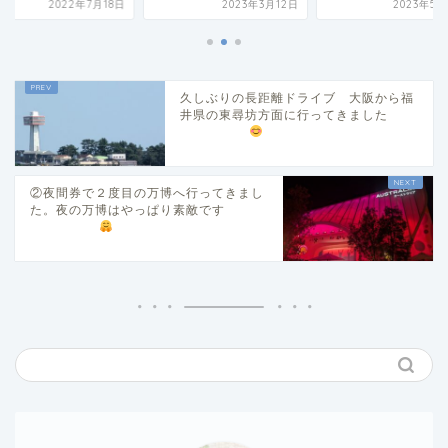
2023年3月12日
2023年5月22日
2022年7
久しぶりの長距離ドライブ 大阪から福
井県の東尋坊方面に行ってきました
②夜間券で２度目の万博へ行ってきまし
た。夜の万博はやっぱり素敵です