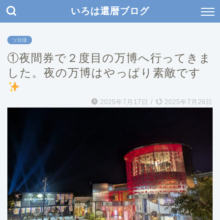
いろは還暦ブログ
ソロ活
①夜間券で２度目の万博へ行ってきま
した。夜の万博はやっぱり素敵です
2025年7月17日
/
2025年7月26日