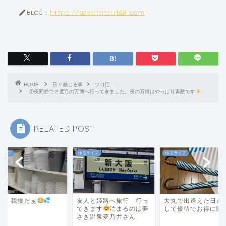
https://atsutatsu168.com
BLOG：
HOME
日々感じる事
ソロ活
①夜間券で２度目の万博へ行ってきました。夜の万博はやっぱり素敵です
RELATED POST
ライフ
ゆるライフ
ゆるライフ
人と姫路へ旅行 行っ
大丸で出逢えた日傘
そ
う～ん 我慢だぁ
きます
泊まるのは夢
して優待でお得に購入
き温泉夢乃井さん