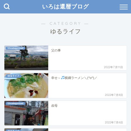
いろは還暦ブログ
― CATEGORY ―
ゆるライフ
Uncategorized
父の事
2022年7月11日
ゆるライフ
幸せ～
横綱ラーメン＼(^o^)／
2022年7月8日
Uncategorized
叔母
2022年7月6日