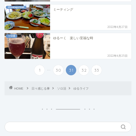
Uncategorized
ミーティング
2022年6月27日
ソロ活
ゆるーく 楽しい至福な時
2022年6月25日
...
1
30
31
32
33
HOME
日々感じる事
ソロ活
ゆるライフ