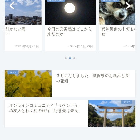
痛の引かない痛
今日の充実感はどこから
異常気象の中何もな
・・・
来たのか
せ
2023年4月24日
2023年10月30日
2023年7
３月になりました 滋賀県のお風呂と菜
の花畑
オンラインコミュニティ「リベシティ」
の友人と行く初の旅行 行き先は奈良