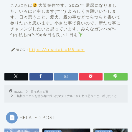
こんにちは
大阪在住です。2022年 還暦になりまし
た、いろはと申します(*^^*) よろしくお願いいたしま
す。日々思うこと、愛犬、親の事などつらつらと書いて
参りたいと思います。小さな事で良いので、新たな事に
チャレンジしたいと思っています。みんなガンバp(^-
^)q 私もp(^-^)q今日も良い１日を
https://atsutatsu168.com
BLOG：
HOME
日々感じる事
無料クーポンを使う為に行ったマクドナルドから色々思うこと 感じたこと
RELATED POST
感じる事
日々感じる事
日々感じる事