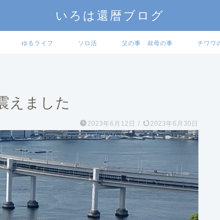
いろは還暦ブログ
ゆるライフ
ソロ活
父の事 叔母の事
チワワ
震えました
2023年6月12日
/
2023年6月30日