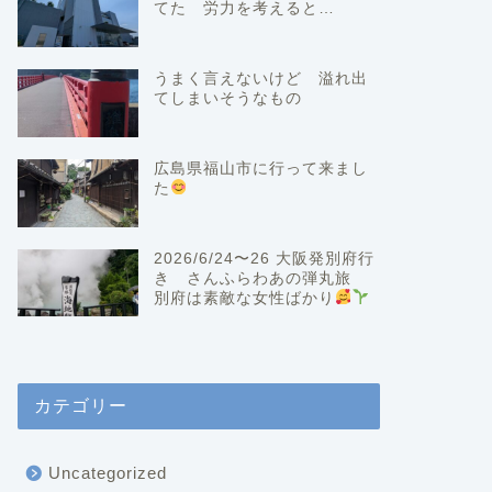
てた 労力を考えると…
うまく言えないけど 溢れ出
てしまいそうなもの
広島県福山市に行って来まし
た
2026/6/24〜26 大阪発別府行
き さんふらわあの弾丸旅
別府は素敵な女性ばかり
カテゴリー
Uncategorized