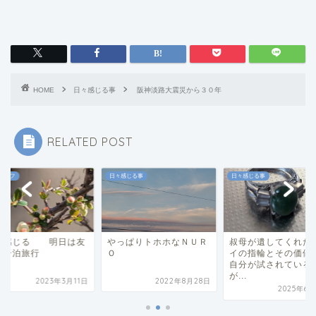
HOME
日々感じる事
阪神淡路大震災から３０年
RELATED POST
ライフ
日々感じる事
日々感じる事
を感じる 明日は友
やっぱりトホホなＮＵＲ
叔母が遺してくれた
と一泊旅行
Ｏ
イの指輪とその価値
自分が試されている
が...
2023年3月11日
2022年8月28日
2025年6月