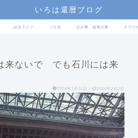
いろは還暦ブログ
ゆるライフ
ソロ活
父の事 叔母の事
チワワ
は来ないで でも石川には来
2024年1月31日
/
2024年2月2日