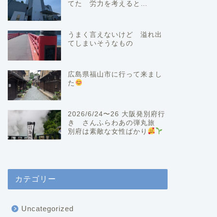
てた 労力を考えると…
うまく言えないけど 溢れ出
てしまいそうなもの
広島県福山市に行って来まし
た
2026/6/24〜26 大阪発別府行
き さんふらわあの弾丸旅
別府は素敵な女性ばかり
カテゴリー
Uncategorized