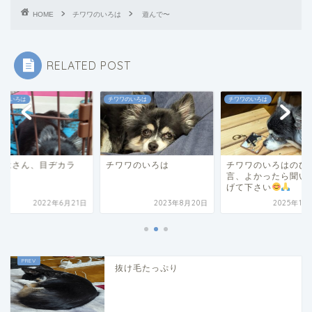
HOME
チワワのいろは
遊んで〜
RELATED POST
ワのいろは
チワワのいろは
チワワのいろは
ろはさん、目ヂカラ
チワワのいろは
チワワのいろはのひ
言、よかったら聞い
げて下さい
2022年6月21日
2023年8月20日
2025年11
抜け毛たっぷり