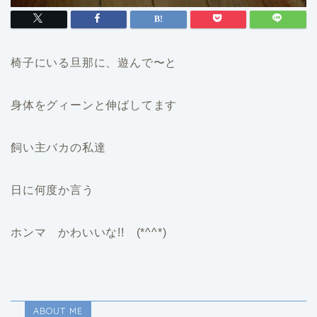
椅子にいる旦那に、遊んで〜
と
身体をグィーンと伸ばしてます
飼い主バカの私達
日に何度か言う
ホンマ かわいいな!! (*^^*)
ABOUT ME