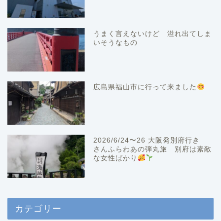
うまく言えないけど 溢れ出てしま
いそうなもの
広島県福山市に行って来ました
2026/6/24〜26 大阪発別府行き
さんふらわあの弾丸旅 別府は素敵
な女性ばかり
カテゴリー