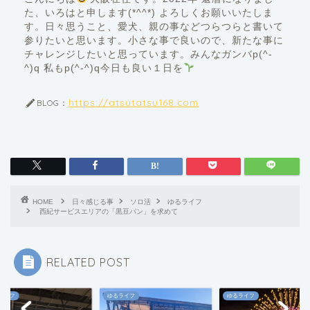
た、いろはと申します(*^^*) よろしくお願いいたしま
す。日々思うこと、愛犬、親の事などつらつらと書いて
参りたいと思います。小さな事で良いので、新たな事に
チャレンジしたいと思っています。みんなガンバp(^-
^)q 私もp(^-^)q今日も良い１日を
https://atsutatsu168.com
BLOG：
HOME
日々感じる事
ソロ活
ゆるライフ
西紀サービスエリアの「黒豆パン」を求めて
RELATED POST
ライフ
ゆるライフ
ゆるライフ