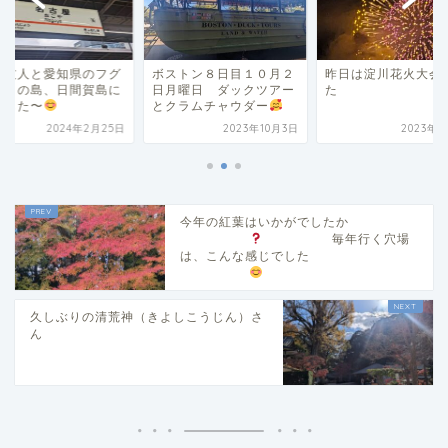
ストン８日目１０月２
昨日は淀川花火大会でし
古い友人と愛知県の
月曜日 ダックツアー
た
とタコの島、日間賀
クラムチャウダー
来ました〜
2023年10月3日
2023年8月6日
2024年2
今年の紅葉はいかがでしたか
毎年行く穴場
は、こんな感じでした
久しぶりの清荒神（きよしこうじん）さ
ん