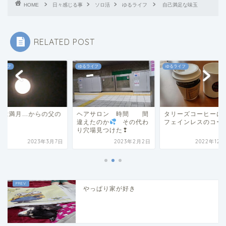
HOME
日々感じる事
ソロ活
ゆるライフ
自己満足な味玉
RELATED POST
ライフ
ゆるライフ
ゆるライフ
日は満月…からの父の
ヘアサロン 時間 間
タリーズコーヒーに
違えたのか
その代わ
フェインレスのコー
り穴場見つけた❢
2023年3月7日
2023年2月2日
2022年12月
やっぱり家が好き