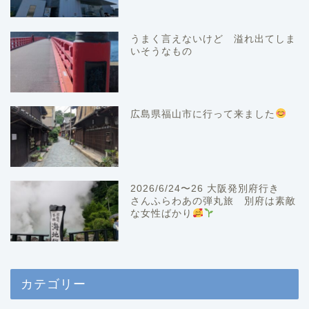
うまく言えないけど 溢れ出てしま
いそうなもの
広島県福山市に行って来ました
2026/6/24〜26 大阪発別府行き
さんふらわあの弾丸旅 別府は素敵
な女性ばかり
カテゴリー