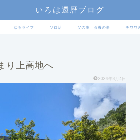
いろは還暦ブログ
ゆるライフ
ソロ活
父の事 叔母の事
チワワ
まり上高地へ
2024年8月4日