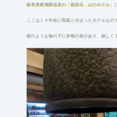
岐阜県奥飛騨温泉の「穂高荘 山のホテル
」
ここは１４年前に両親と泊まったホテルなの
鐘のような物の下に本物の炭があり、嬉しく