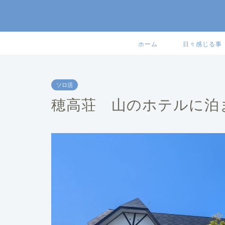
ホーム
日々感じる事
ソロ活
穂高荘 山のホテルに泊