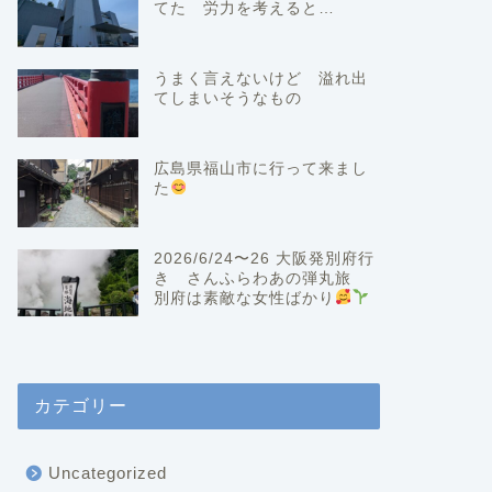
てた 労力を考えると…
うまく言えないけど 溢れ出
てしまいそうなもの
広島県福山市に行って来まし
た
2026/6/24〜26 大阪発別府行
き さんふらわあの弾丸旅
別府は素敵な女性ばかり
カテゴリー
Uncategorized