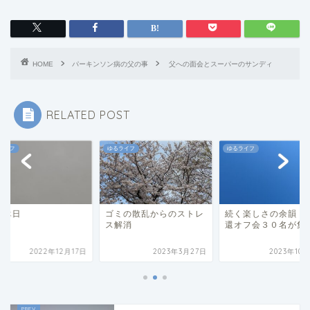
HOME
パーキンソン病の父の事
父への面会とスーパーのサンディ
RELATED POST
ライフ
ゆるライフ
ゆるライフ
の休日
ゴミの散乱からのストレ
続く楽しさの余韻 
ス解消
還オフ会３０名が集
2022年12月17日
2023年3月27日
2023年10