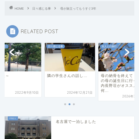
HOME
日々感じる事
母が旅立ってもうすぐ3年
RELATED POST
ライフ
日々感じる事
友人との旅行
えた～
隣の学生さんの話し…
母の納骨を終えて 
の母の誕生日に行っ
内長野荘がオススメ
何...
2022年9月10日
2024年12月21日
2026年3月
名古屋で一泊しました