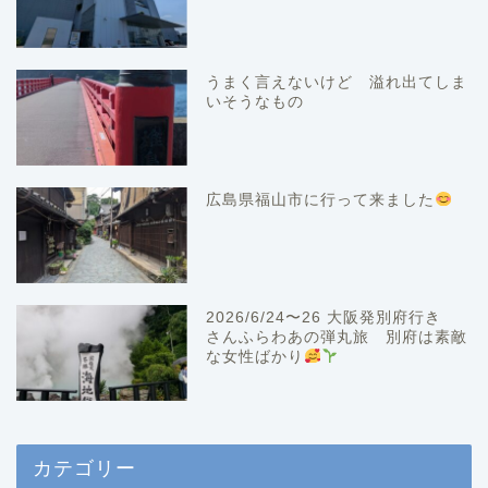
うまく言えないけど 溢れ出てしま
いそうなもの
広島県福山市に行って来ました
2026/6/24〜26 大阪発別府行き
さんふらわあの弾丸旅 別府は素敵
な女性ばかり
カテゴリー