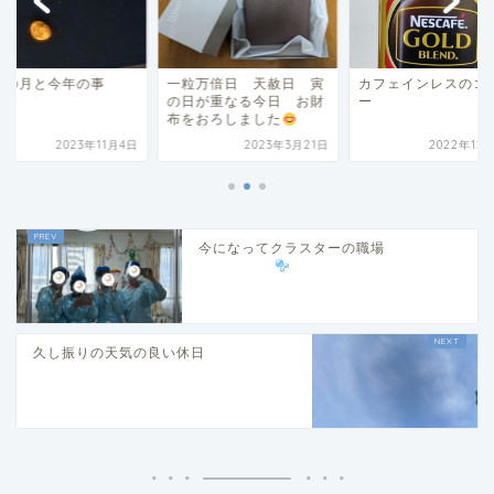
宵の月と今年の事
一粒万倍日 天赦日 寅
カフェインレスのコ
の日が重なる今日 お財
ー
布をおろしました
2023年11月4日
2023年3月21日
2022年12
今になってクラスターの職場
久し振りの天気の良い休日