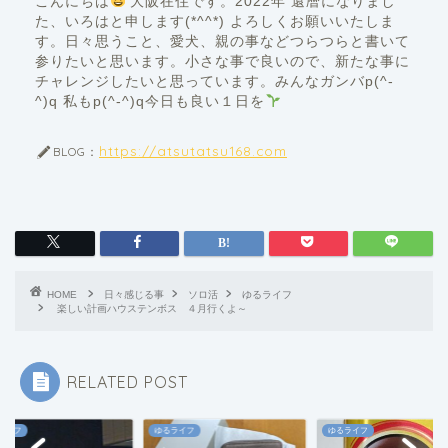
こんにちは
大阪在住です。2022年 還暦になりまし
た、いろはと申します(*^^*) よろしくお願いいたしま
す。日々思うこと、愛犬、親の事などつらつらと書いて
参りたいと思います。小さな事で良いので、新たな事に
チャレンジしたいと思っています。みんなガンバp(^-
^)q 私もp(^-^)q今日も良い１日を
https://atsutatsu168.com
BLOG：
HOME
日々感じる事
ソロ活
ゆるライフ
楽しい計画ハウステンボス ４月行くよ～
RELATED POST
ライフ
ゆるライフ
ゆるライフ