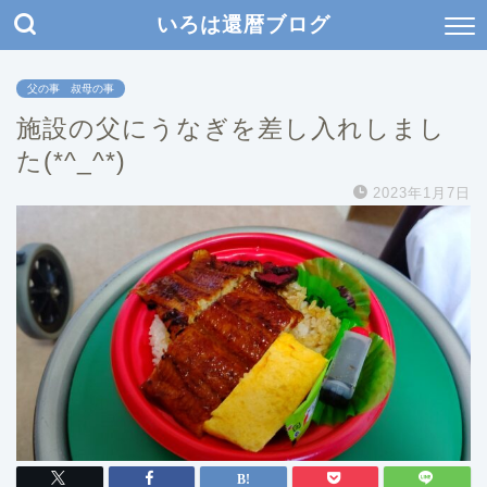
いろは還暦ブログ
父の事 叔母の事
施設の父にうなぎを差し入れしまし
た(*^_^*)
2023年1月7日