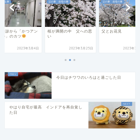
感じる事
父の事 叔母の事
父の事 叔母の事
の受診から「かつアン
桜が満開の中 父への思
父とお花見
かつ」のカツ
い
2023年3月4日
2023年3月25日
2023年3月
今日はチワワのいろはと過ごした日
やはり自宅が最高 インドアを再自覚し
た日