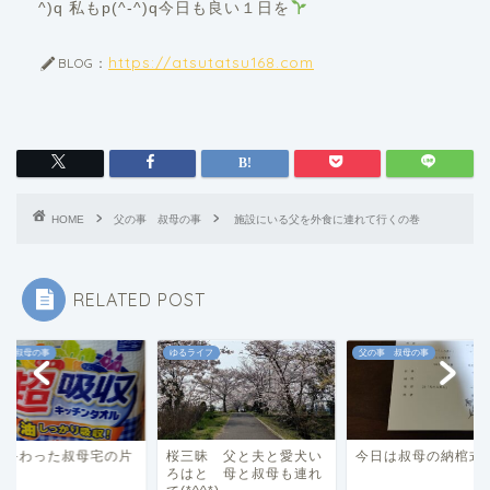
^)q 私もp(^-^)q今日も良い１日を
https://atsutatsu168.com
BLOG：
HOME
父の事 叔母の事
施設にいる父を外食に連れて行くの巻
RELATED POST
事 叔母の事
ゆるライフ
父の事 叔母の事
ぼ終わった叔母宅の片
桜三昧 父と夫と愛犬い
今日は叔母の納棺
け
ろはと 母と叔母も連れ