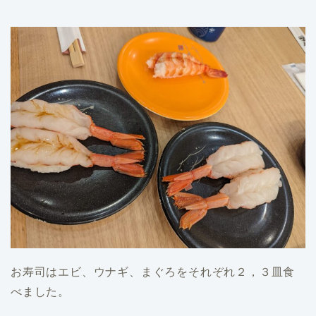
お寿司はエビ、ウナギ、まぐろをそれぞれ２，３皿食
べました。