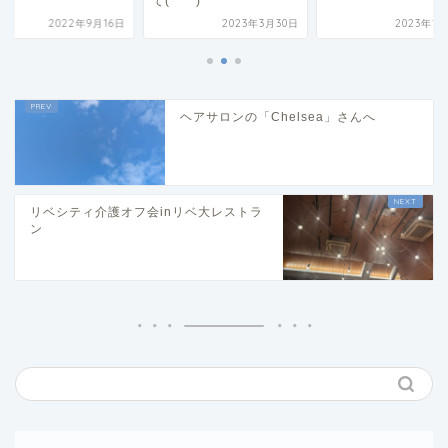
て(*^^*)
2022年9月16日
2023年3月30日
2023年1
ヘアサロンの「Chelsea」さんへ
リベシティ介護オフ会inリベ大レストラ
ン