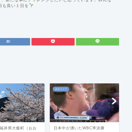
)q今日も良い１日を
ゆるライフ
ゆ
福井県大飯町（おお
日本中が湧いたWBC準決勝
ボ