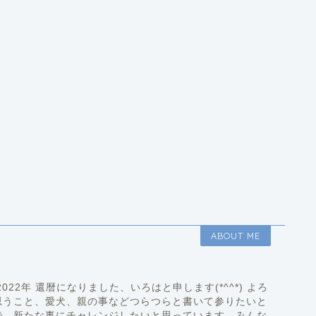
ABOUT ME
22年 還暦になりました、いろはと申します(*^^*) よろ
思うこと、愛犬、親の事などつらつらと書いて参りたいと
で、新たな事にチャレンジしたいと思っています。みんな