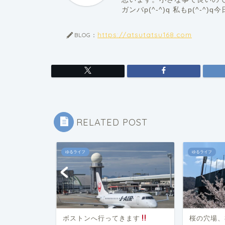
ガンバp(^-^)q 私もp(^-^
https://atsutatsu168.com
BLOG：
RELATED POST
ゆるライフ
ゆるライフ
C準決勝
ボストンへ行ってきます
桜の穴場、