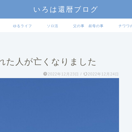
いろは還暦ブログ
ゆるライフ
ソロ活
父の事 叔母の事
チワワ
れた人が亡くなりました
2022年12月23日
/
2022年12月24日