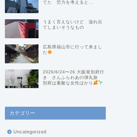
てた 労力を考えると…
うまく言えないけど 溢れ出
てしまいそうなもの
広島県福山市に行って来まし
た
2026/6/24〜26 大阪発別府行
き さんふらわあの弾丸旅
別府は素敵な女性ばかり
カテゴリー
Uncategorized