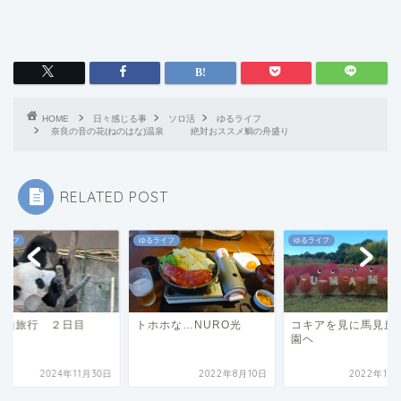
HOME
日々感じる事
ソロ活
ゆるライフ
奈良の音の花(ねのはな)温泉 絶対おススメ鯛の舟盛り
RELATED POST
ライフ
ゆるライフ
ゆるライフ
歌山旅行 ２日目
トホホな…NURO光
コキアを見に馬見丘
園ヘ
2024年11月30日
2022年8月10日
2022年10