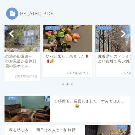
RELATED POST
ライフ
ゆるライフ
ゆるライフ
重県の湯の山温泉へ
やっと来た、来ました
滋賀県へのドライブ
つものお風呂が定休日
よい距離で高い満足
為「鹿の湯ホテル」
.
2025年3月21日
2025年3
2026年4月19日
５時間も、長居しました すみません…
春を感じる 明日は友人と一泊旅行