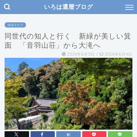
いろは還暦ブログ
ゆるライフ
同世代の知人と行く 新緑が美しい箕
面 「音羽山荘」から大滝へ
2026年6月3日
/
2026年6月4日