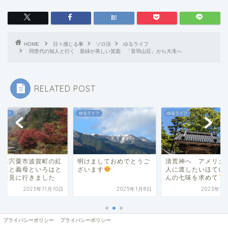
HOME
日々感じる事
ソロ活
ゆるライフ
同世代の知人と行く 新緑が美しい箕面 「音羽山荘」から大滝へ
RELATED POST
ライフ
ゆるライフ
ゆるライフ
けましておめでとうご
清荒神へ アメリカの友
兵庫県宍粟市波賀町
います
人に渡したいほていやさ
葉を夫と義母といろ
んの七味を求めて
雨の中見に行きまし
2025年1月8日
2023年5月12日
2023年11
プライバシーポリシー
プライバシーポリシー