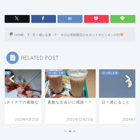
HOME
日々感じる事
今日は骨粗鬆症のセカンドオピニオンの日
RELATED POST
感じる事
日々感じる事
日々感じる事
HKあさイチでの素敵な
素敵な出会いに感謝＾＾
日々感じること
2025年4月25日
2022年12月22日
2024年11