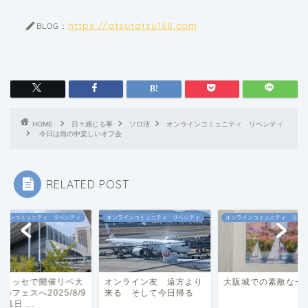
https://atsutatsu168.com
BLOG：
HOME
日々感じる事
ソロ活
オンラインコミュニティ リベシティ
今日は雨の中楽しいオフ会
RELATED POST
ラインコミュニティ リベシティ
オンラインコミュニティ リベシティ
オンラインコミュニティ リベシ
張メッセで開催リベ大
オンライン友 遠方より
大阪城での素敵な一
のフェスへ2025/8/9
来る そして今日帰る
11日 ...