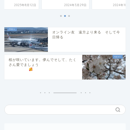
2025年8月12日
2024年3月29日
2024年10
オンライン友 遠方より来る そして今
日帰る
桜が咲いています。儚んでそして、たく
さん愛でましょう