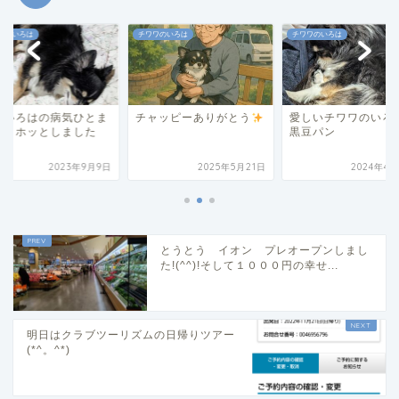
ワのいろは
チワワのいろは
チワワのいろは
犬いろはの病気ひとま
チャッピーありがとう
愛しいチワワのいろ
は、ホッとしました
黒豆パン
2023年9月9日
2025年5月21日
2024年4月
とうとう イオン プレオープンしまし
た!(^^)!そして１０００円の幸せ...
明日はクラブツーリズムの日帰りツアー
(*^。^*)