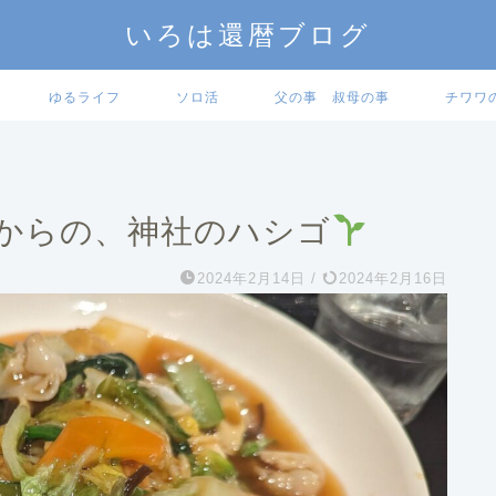
いろは還暦ブログ
ゆるライフ
ソロ活
父の事 叔母の事
チワワ
からの、神社のハシゴ
2024年2月14日
/
2024年2月16日