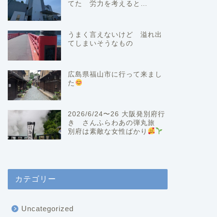
てた 労力を考えると…
うまく言えないけど 溢れ出
てしまいそうなもの
広島県福山市に行って来まし
た
2026/6/24〜26 大阪発別府行
き さんふらわあの弾丸旅
別府は素敵な女性ばかり
カテゴリー
Uncategorized