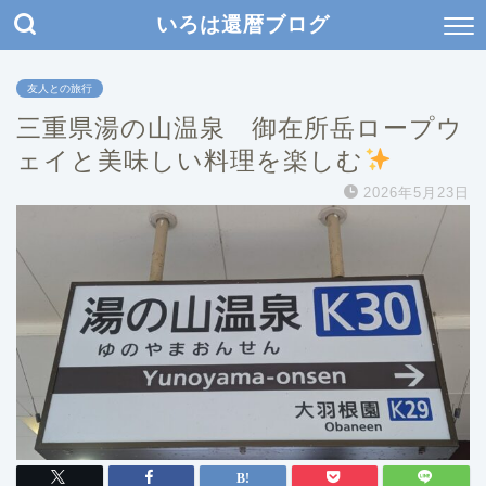
いろは還暦ブログ
友人との旅行
三重県湯の山温泉 御在所岳ロープウ
ェイと美味しい料理を楽しむ
2026年5月23日