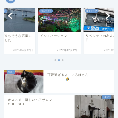
ライフ
ゆるライフ
ゆるライフ
肌が立ちそうな言葉に
イルミネーション
リベシティの友人と
えました
日
2023年6月12日
2022年12月19日
2023年5月
可愛過ぎるよ いろはさん
オススメ 新しいヘアサロン
CHELSEA