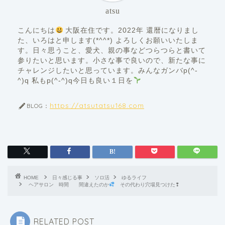
atsu
こんにちは
大阪在住です。2022年 還暦になりまし
た、いろはと申します(*^^*) よろしくお願いいたしま
す。日々思うこと、愛犬、親の事などつらつらと書いて
参りたいと思います。小さな事で良いので、新たな事に
チャレンジしたいと思っています。みんなガンバp(^-
^)q 私もp(^-^)q今日も良い１日を
https://atsutatsu168.com
BLOG：
HOME
日々感じる事
ソロ活
ゆるライフ
ヘアサロン 時間 間違えたのか
その代わり穴場見つけた❢
RELATED POST