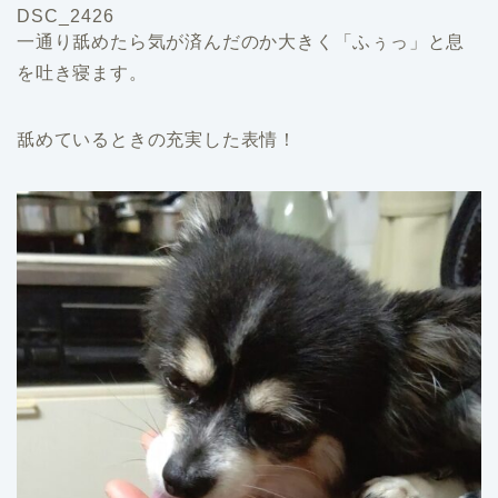
DSC_2426
一通り舐めたら気が済んだのか大きく「ふぅっ」と息
を吐き寝ます。
舐めているときの充実した表情！