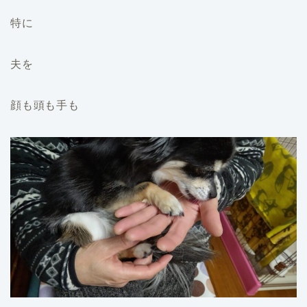
特に
夫を
顔も頭も手も