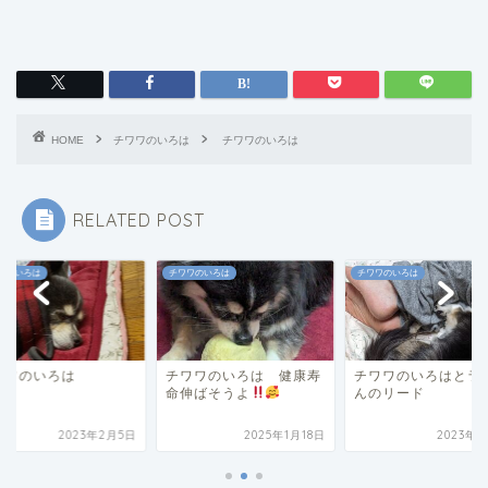
HOME
チワワのいろは
チワワのいろは
RELATED POST
ワのいろは
チワワのいろは
チワワのいろは
ワワのいろは
チワワのいろは 健康寿
チワワのいろはとラ
命伸ばそうよ
んのリード
2023年2月5日
2025年1月18日
2023年8