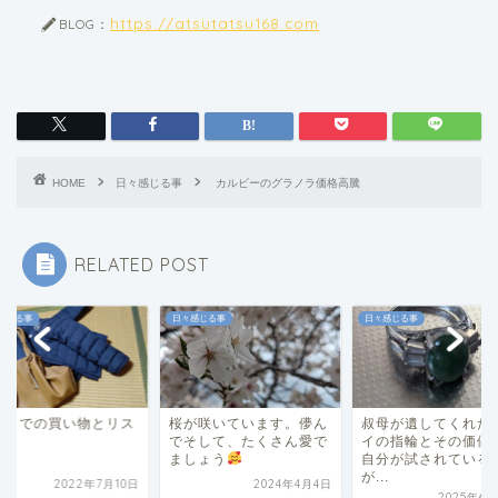
https://atsutatsu168.com
BLOG：
HOME
日々感じる事
カルビーのグラノラ価格高騰
RELATED POST
感じる事
日々感じる事
日々感じる事
ットでの買い物とリス
桜が咲いています。儚ん
叔母が遺してくれた
でそして、たくさん愛で
イの指輪とその価値
ましょう
自分が試されている
が...
2022年7月10日
2024年4月4日
2025年6月