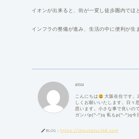
イオンが出来ると、街が一変し徒歩圏内でほ
インフラの整備が進み、生活の中に便利が生
atsu
こんにちは
大阪在住です。20
しくお願いいたします。日々
思います。小さな事で良いの
ガンバp(^-^)q 私もp(^-^
https://atsutatsu168.com
BLOG：