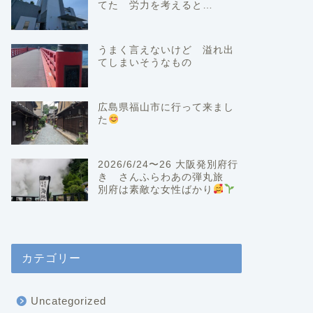
てた 労力を考えると…
うまく言えないけど 溢れ出
てしまいそうなもの
広島県福山市に行って来まし
た
2026/6/24〜26 大阪発別府行
き さんふらわあの弾丸旅
別府は素敵な女性ばかり
カテゴリー
Uncategorized