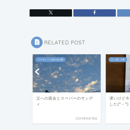
RELATED POST
パーキンソン病の父の事
日々感じる事
日帰りの巻
父への面会とスーパーのサンデ
遅いけど今
ィ
した(^－^)
2025年11月12日
2024年8月18日