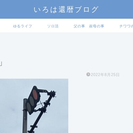
いろは還暦ブログ
ゆるライフ
ソロ活
父の事 叔母の事
チワワ
」
2022年8月25日