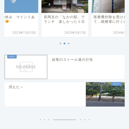
晴の休み マインドあ
長岡京の「なかの邸」で
医療費控除を受けた
これ
ランチ 楽しかった１日
て…税務署に行くの
2023年11月23日
2025年5月11日
2024年2月
叔母のストール達の行先
消えた～