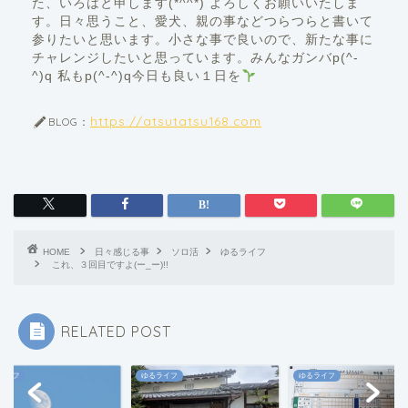
た、いろはと申します(*^^*) よろしくお願いいたしま
す。日々思うこと、愛犬、親の事などつらつらと書いて
参りたいと思います。小さな事で良いので、新たな事に
チャレンジしたいと思っています。みんなガンバp(^-
^)q 私もp(^-^)q今日も良い１日を
https://atsutatsu168.com
BLOG：
HOME
日々感じる事
ソロ活
ゆるライフ
これ、３回目ですよ(ー_ー)!!
RELATED POST
ライフ
ゆるライフ
ゆるライフ