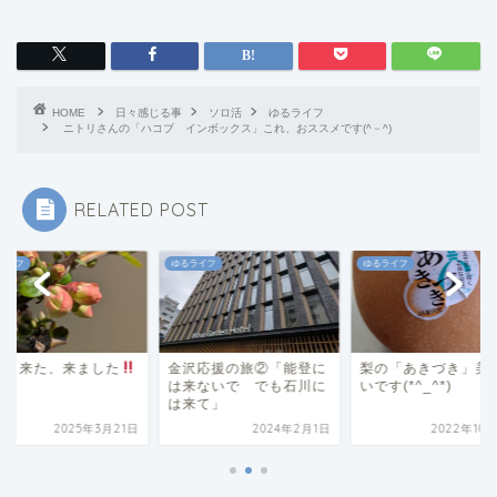
HOME
日々感じる事
ソロ活
ゆるライフ
ニトリさんの「ハコブ インボックス」これ、おススメです(^－^)
RELATED POST
ライフ
ゆるライフ
ゆるライフ
っと来た、来ました
金沢応援の旅②「能登に
梨の「あきづき」美
は来ないで でも石川に
いです(*^_^*)
は来て」
2025年3月21日
2024年2月1日
2022年10