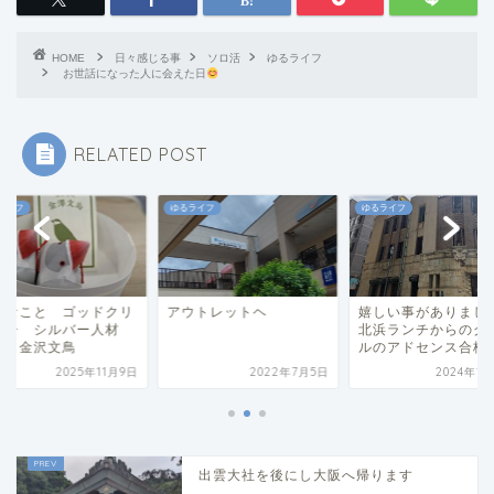
HOME
日々感じる事
ソロ活
ゆるライフ
お世話になった人に会えた日
RELATED POST
ライフ
ゆるライフ
ゆるライフ
たなこと ゴッドクリ
アウトレットヘ
嬉しい事がありまし
ナー シルバー人材
北浜ランチからのグ
雀 金沢文鳥
ルのアドセンス合格
2025年11月9日
2022年7月5日
2024年1
出雲大社を後にし大阪へ帰ります